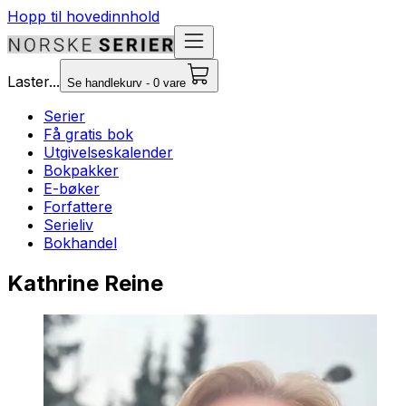
Hopp til hovedinnhold
Laster...
Se handlekurv - 0 vare
Serier
Få gratis bok
Utgivelseskalender
Bokpakker
E-bøker
Forfattere
Serieliv
Bokhandel
Kathrine Reine