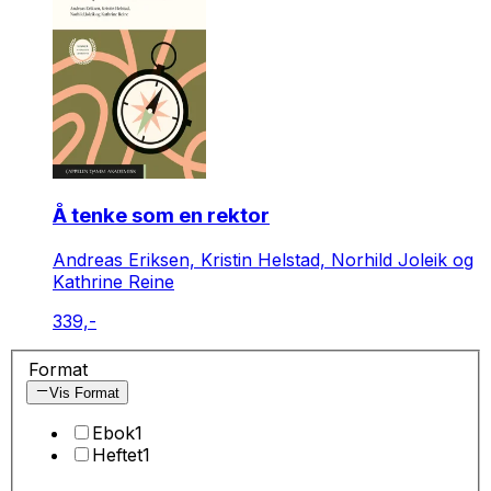
Å tenke som en rektor
Andreas Eriksen, Kristin Helstad, Norhild Joleik og
Kathrine Reine
339,-
Format
Vis Format
Ebok
1
Heftet
1