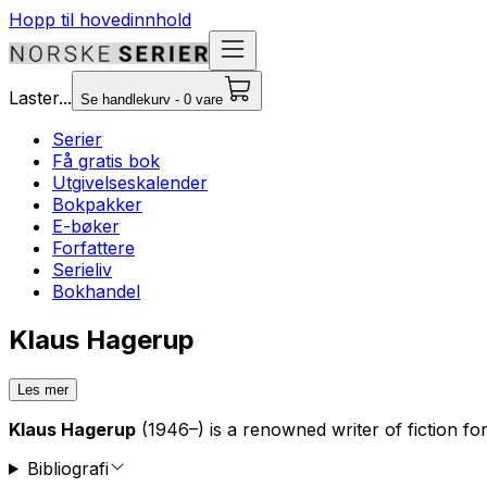
Hopp til hovedinnhold
Laster...
Se handlekurv - 0 vare
Serier
Få gratis bok
Utgivelseskalender
Bokpakker
E-bøker
Forfattere
Serieliv
Bokhandel
Klaus Hagerup
Les mer
Klaus Hagerup
(1946–) is a renowned writer of fiction fo
Bibliografi