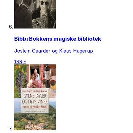
Bibbi Bokkens magiske bibliotek
Jostein Gaarder og Klaus Hagerup
199,-