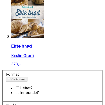
Ekte brød
Kristin Granli
379,-
Format
Vis Format
Heftet
2
Innbundet
1