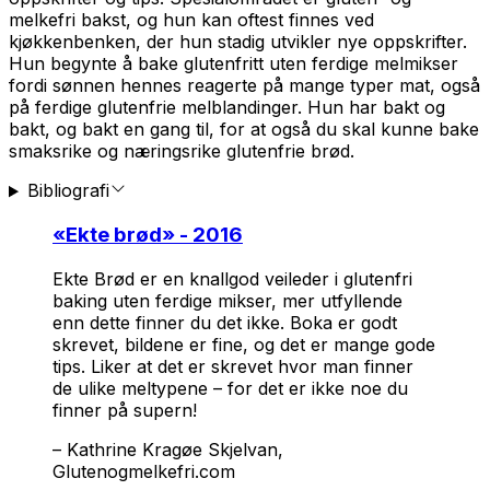
melkefri bakst, og hun kan oftest finnes ved
kjøkkenbenken, der hun stadig utvikler nye oppskrifter.
Hun begynte å bake glutenfritt uten ferdige melmikser
fordi sønnen hennes reagerte på mange typer mat, også
på ferdige glutenfrie melblandinger. Hun har bakt og
bakt, og bakt en gang til, for at også du skal kunne bake
smaksrike og næringsrike glutenfrie brød.
Bibliografi
«
Ekte brød
» - 2016
Ekte Brød er en knallgod veileder i glutenfri
baking uten ferdige mikser, mer utfyllende
enn dette finner du det ikke. Boka er godt
skrevet, bildene er fine, og det er mange gode
tips. Liker at det er skrevet hvor man finner
de ulike meltypene – for det er ikke noe du
finner på supern!
–
Kathrine Kragøe Skjelvan,
Glutenogmelkefri.com