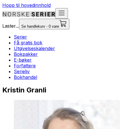
Hopp til hovedinnhold
Laster...
Se handlekurv - 0 vare
Serier
Få gratis bok
Utgivelseskalender
Bokpakker
E-bøker
Forfattere
Serieliv
Bokhandel
Kristin Granli