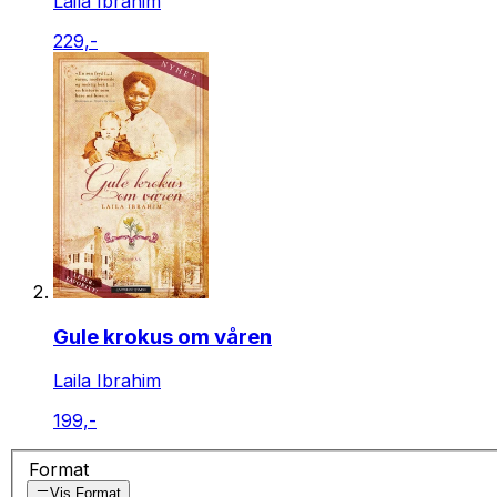
Laila Ibrahim
229,-
Gule krokus om våren
Laila Ibrahim
199,-
Format
Vis Format