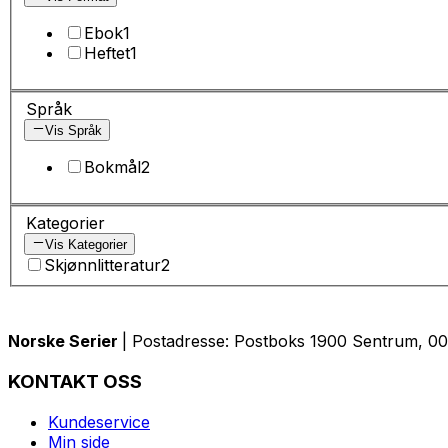
Ebok
1
Heftet
1
Språk
Vis Språk
Bokmål
2
Kategorier
Vis Kategorier
Skjønnlitteratur
2
Norske Serier
| Postadresse: Postboks 1900 Sentrum, 005
KONTAKT OSS
Kundeservice
Min side