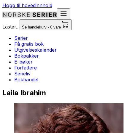
Hopp til hovedinnhold
Laster...
Se handlekurv - 0 vare
Serier
Få gratis bok
Utgivelseskalender
Bokpakker
E-bøker
Forfattere
Serieliv
Bokhandel
Laila Ibrahim