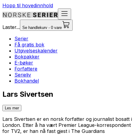
Hopp til hovedinnhold
Laster...
Se handlekurv - 0 vare
Serier
Få gratis bok
Utgivelseskalender
Bokpakker
E-bøker
Forfattere
Serieliv
Bokhandel
Lars Sivertsen
Les mer
Lars Sivertsen er en norsk forfatter og journalist bosatt i
London. Etter å ha vært Premier League-korrespondent
for TV2, er han nå fast gjest i The Guardians