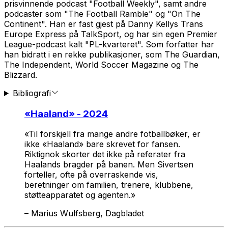
prisvinnende podcast "Football Weekly", samt andre
podcaster som "The Football Ramble" og "On The
Continent". Han er fast gjest på Danny Kellys Trans
Europe Express på TalkSport, og har sin egen Premier
League-podcast kalt "PL-kvarteret". Som forfatter har
han bidratt i en rekke publikasjoner, som The Guardian,
The Independent, World Soccer Magazine og The
Blizzard.
Bibliografi
«
Haaland
» - 2024
«Til forskjell fra mange andre fotballbøker, er
ikke «Haaland» bare skrevet for fansen.
Riktignok skorter det ikke på referater fra
Haalands bragder på banen. Men Sivertsen
forteller, ofte på overraskende vis,
beretninger om familien, trenere, klubbene,
støtteapparatet og agenten.»
–
Marius Wulfsberg, Dagbladet