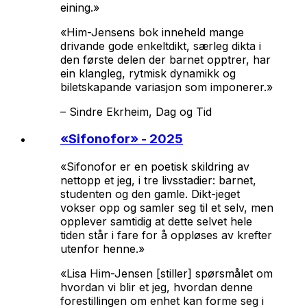
eining.»
«Him-Jensens bok inneheld mange
drivande gode enkeltdikt, særleg dikta i
den første delen der barnet opptrer, har
ein klangleg, rytmisk dynamikk og
biletskapande variasjon som imponerer.»
–
Sindre Ekrheim, Dag og Tid
«
Sifonofor
» - 2025
«Sifonofor
er en poetisk skildring av
nettopp et jeg, i tre livsstadier: barnet,
studenten og den gamle. Dikt-jeget
vokser opp og samler seg til et selv, men
opplever samtidig at dette selvet hele
tiden står i fare for å oppløses av krefter
utenfor henne.»
«Lisa Him-Jensen [stiller] spørsmålet om
hvordan vi blir et jeg, hvordan denne
forestillingen om enhet kan forme seg i