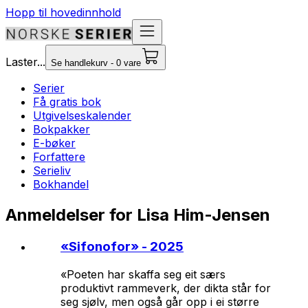
Hopp til hovedinnhold
Laster...
Se handlekurv - 0 vare
Serier
Få gratis bok
Utgivelseskalender
Bokpakker
E-bøker
Forfattere
Serieliv
Bokhandel
Anmeldelser for Lisa Him-Jensen
«
Sifonofor
» - 2025
«Poeten har skaffa seg eit særs
produktivt rammeverk, der dikta står for
seg sjølv, men også går opp i ei større