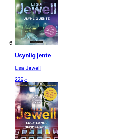
Usynlig jente
Lisa Jewell
229,-