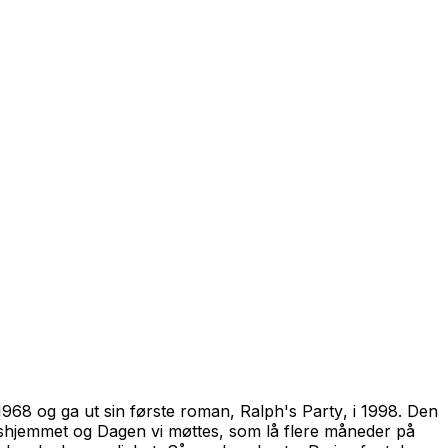
 1968 og ga ut sin første roman,
Ralph's Party
, i 1998. Den
shjemmet
og
Dagen vi møttes,
som lå flere måneder på