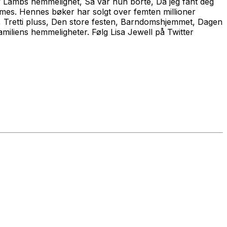
 Lambs hemmelighet
,
Så var hun borte
,
Da jeg fant deg
imes.
Hennes bøker har solgt over femten millioner
,
Tretti pluss
,
Den store festen
,
Barndomshjemmet
,
Dagen
miliens hemmeligheter.
Følg Lisa Jewell på Twitter