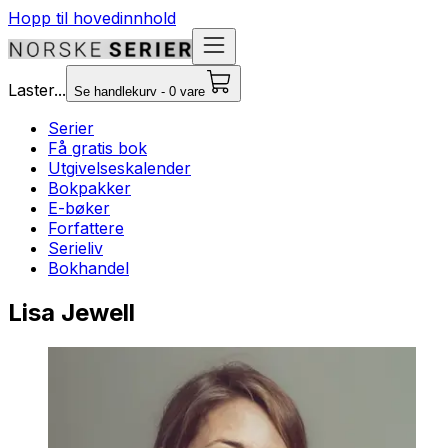
Hopp til hovedinnhold
Laster...
Se handlekurv - 0 vare
Serier
Få gratis bok
Utgivelseskalender
Bokpakker
E-bøker
Forfattere
Serieliv
Bokhandel
Lisa Jewell