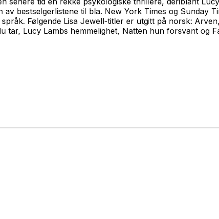
den senere tid en rekke psykologiske thrillere, deriblant
Lucy
 av bestselgerlistene til bla.
New York Times
og
Sunday T
 språk. Følgende Lisa Jewell-titler er utgitt på norsk:
Arven
t du tar, Lucy Lambs hemmelighet, Natten hun forsvant
og
Fa