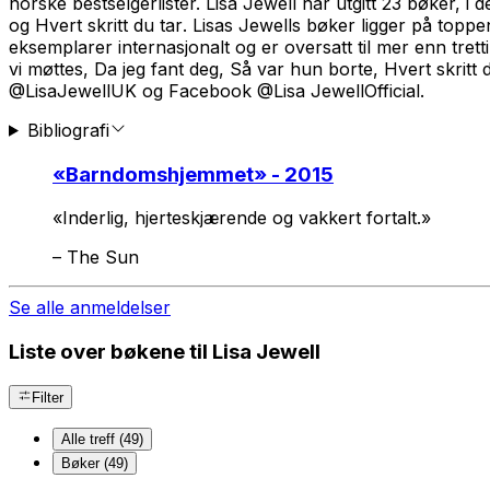
norske bestselgerlister. Lisa Jewell har utgitt 23 bøker, i 
og
Hvert skritt du tar
. Lisas Jewells bøker ligger på toppen
eksemplarer internasjonalt og er oversatt til mer enn tretti
vi møttes
,
Da jeg fant deg
, S
å var hun borte, Hvert skrit
@LisaJewellUK og Facebook @Lisa JewellOfficial.
Bibliografi
«
Barndomshjemmet
» - 2015
«Inderlig, hjerteskjærende og vakkert fortalt.»
–
The Sun
Se alle anmeldelser
Liste over bøkene til Lisa Jewell
Filter
Alle treff (49)
Bøker (49)