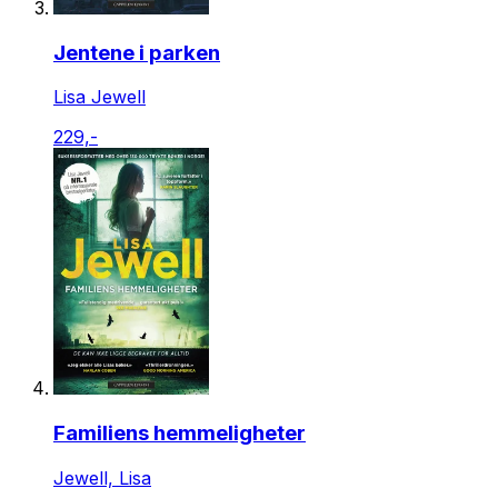
Jentene i parken
Lisa Jewell
229,-
Familiens hemmeligheter
Jewell, Lisa