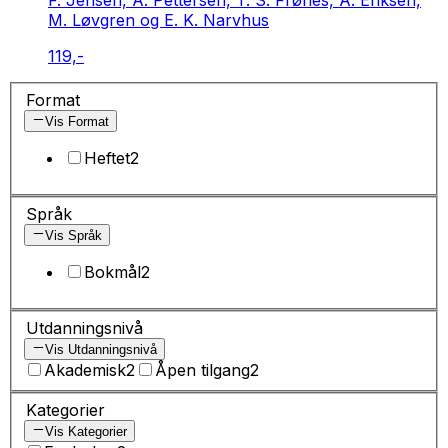
F. Jensen, A. Pettersen, T. S. Frønes, A. Eriksen,
M. Løvgren og E. K. Narvhus
119,-
Format
Vis Format
Heftet
2
Språk
Vis Språk
Bokmål
2
Utdanningsnivå
Vis Utdanningsnivå
Akademisk
2
Åpen tilgang
2
Kategorier
Vis Kategorier