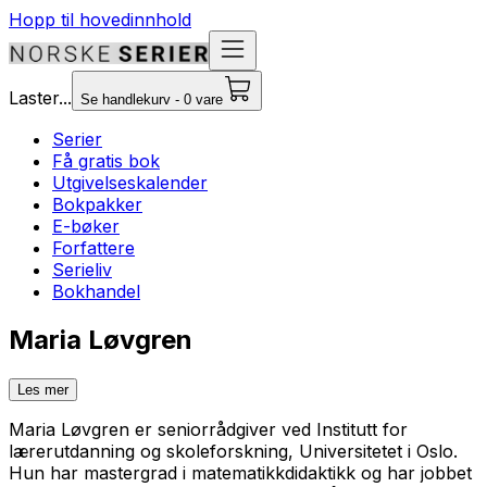
Hopp til hovedinnhold
Laster...
Se handlekurv - 0 vare
Serier
Få gratis bok
Utgivelseskalender
Bokpakker
E-bøker
Forfattere
Serieliv
Bokhandel
Maria Løvgren
Les mer
Maria Løvgren er seniorrådgiver ved Institutt for
lærerutdanning og skoleforskning, Universitetet i Oslo.
Hun har mastergrad i matematikkdidaktikk og har jobbet