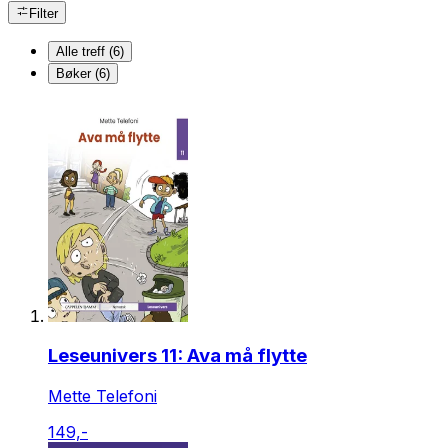
Filter
Alle treff (6)
Bøker (6)
Leseunivers 11: Ava må flytte
Mette Telefoni
149,-