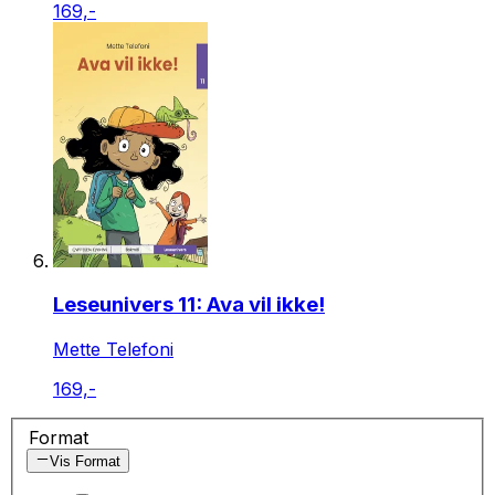
169,-
Leseunivers 11: Ava vil ikke!
Mette Telefoni
169,-
Format
Vis Format