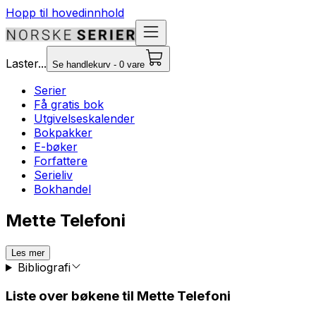
Hopp til hovedinnhold
Laster...
Se handlekurv - 0 vare
Serier
Få gratis bok
Utgivelseskalender
Bokpakker
E-bøker
Forfattere
Serieliv
Bokhandel
Mette Telefoni
Les mer
Bibliografi
Liste over bøkene til Mette Telefoni