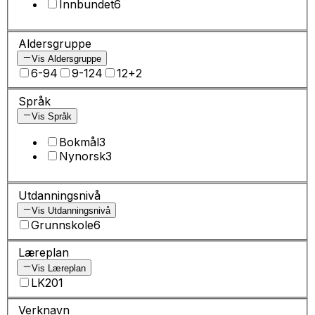
Innbundet
6
Aldersgruppe
Vis Aldersgruppe
6-9
4
9-12
4
12+
2
Språk
Vis Språk
Bokmål
3
Nynorsk
3
Utdanningsnivå
Vis Utdanningsnivå
Grunnskole
6
Læreplan
Vis Læreplan
LK20
1
Verknavn