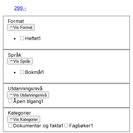
299,-
Format
Vis Format
Heftet
1
Språk
Vis Språk
Bokmål
1
Utdanningsnivå
Vis Utdanningsnivå
Åpen tilgang
1
Kategorier
Vis Kategorier
Dokumentar og fakta
1
Fagbøker
1