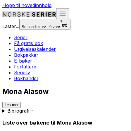
Hopp til hovedinnhold
Laster...
Se handlekurv - 0 vare
Serier
Få gratis bok
Utgivelseskalender
Bokpakker
E-bøker
Forfattere
Serieliv
Bokhandel
Mona Alasow
Les mer
Bibliografi
Liste over bøkene til Mona Alasow