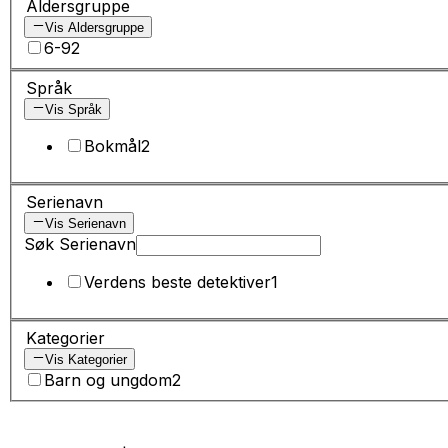
Aldersgruppe
Vis Aldersgruppe
6-9
2
Språk
Vis Språk
Bokmål
2
Serienavn
Vis Serienavn
Søk Serienavn
Verdens beste detektiver
1
Kategorier
Vis Kategorier
Barn og ungdom
2