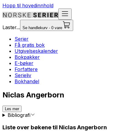
Hopp til hovedinnhold
Laster...
Se handlekurv - 0 vare
Serier
Få gratis bok
Utgivelseskalender
Bokpakker
E-bøker
Forfattere
Serieliv
Bokhandel
Niclas Angerborn
Les mer
Bibliografi
Liste over bøkene til Niclas Angerborn