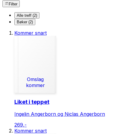
Filter
Alle treff (2)
Bøker (2)
Kommer snart
Omslag
kommer
Liket i teppet
Ingelin Angerborn og Niclas Angerborn
269,-
Kommer snart