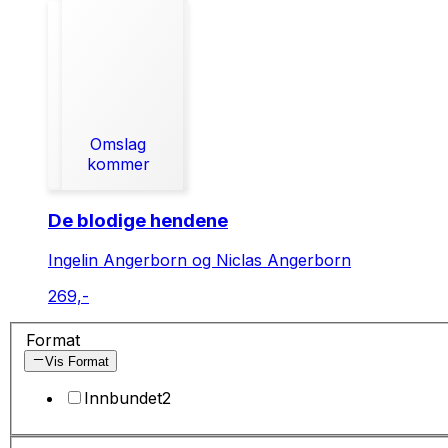
Omslag
kommer
De blodige hendene
Ingelin Angerborn og Niclas Angerborn
269,-
Format
Vis Format
Innbundet
2