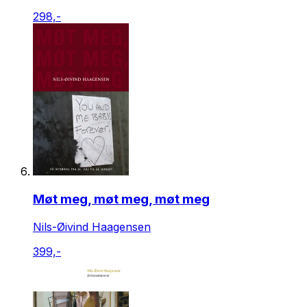
298,-
Møt meg, møt meg, møt meg
Nils-Øivind Haagensen
399,-