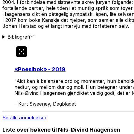
2004. I forbindelse med sistnevnte skrev juryen følgende: 
fortellende partier, hele tiden i et muntlig språk som tøyer
Haagensens dikt en påtagelig sympatisk, åpen, lite selvsen
I 2017 kom boka
Kanskje det hjelper
, som samler alle dik
Johan Harstad og et langt intervju med forfatteren selv.
Bibliografi
«
Poesibok
» - 2019
"Aidt kan å balansere ord og momenter, hun beholder
nedtur, og mellom dur og moll. Hun betegner underveis
Nils-Øivind Haagensen gjendiktet veldig godt, det er
–
Kurt Sweeney, Dagbladet
Se alle anmeldelser
Liste over bøkene til Nils-Øivind Haagensen