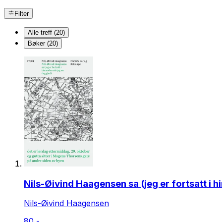
Filter
Alle treff (20)
Bøker (20)
Nils-Øivind Haagensen sa (jeg er fortsatt i 
Nils-Øivind Haagensen
80,-