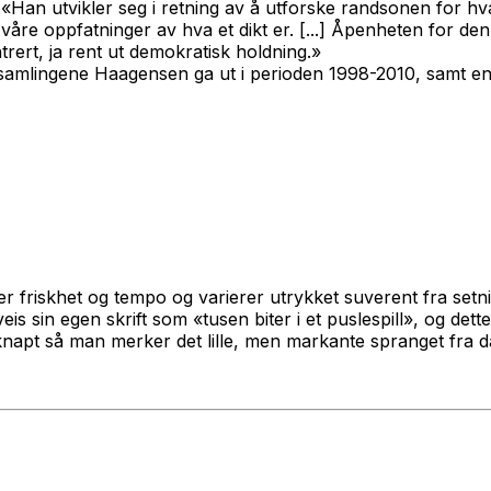
«Han utvikler seg i retning av å utforske randsonen for hva
 våre oppfatninger av hva et dikt er. [...] Åpenheten for den
trert, ja rent ut demokratisk holdning.»
tsamlingene Haagensen ga ut i perioden 1998-2010, samt en 
 friskhet og tempo og varierer utrykket suverent fra setni
 sin egen skrift som «tusen biter i et puslespill», og dette
 knapt så man merker det lille, men markante spranget fra da