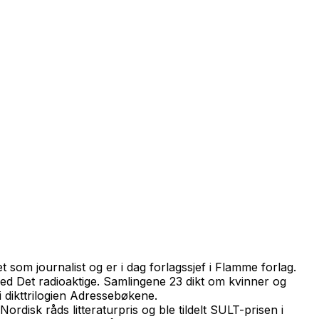
t som journalist og er i dag forlagssjef i Flamme forlag.
med
Det radioaktige.
Samlingene
23 dikt om kvinner og
 dikttrilogien
Adressebøkene.
ordisk råds litteraturpris og ble tildelt SULT-prisen i