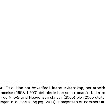
r i Oslo. Han har hovedfag i litteraturvitenskap, har arbeide
ommelse
i 1998. I 2001 debuterte han som romanforfatter 
) og
Nils-Øivind Haagensen skriver
(2005) ble i 2005 utgitt i
nger, bl.a.
Haruki og jeg
(2010). Haagensen er nominert til N