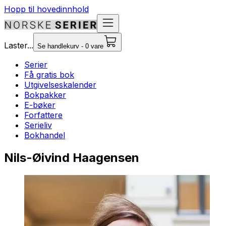
Hopp til hovedinnhold
Laster...
Se handlekurv - 0 vare
Serier
Få gratis bok
Utgivelseskalender
Bokpakker
E-bøker
Forfattere
Serieliv
Bokhandel
Nils-Øivind Haagensen