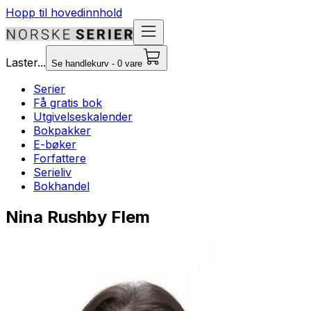
Hopp til hovedinnhold
Laster...
Se handlekurv - 0 vare
Serier
Få gratis bok
Utgivelseskalender
Bokpakker
E-bøker
Forfattere
Serieliv
Bokhandel
Nina Rushby Flem