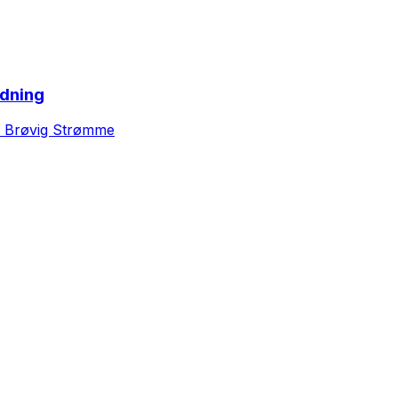
edning
e Brøvig Strømme