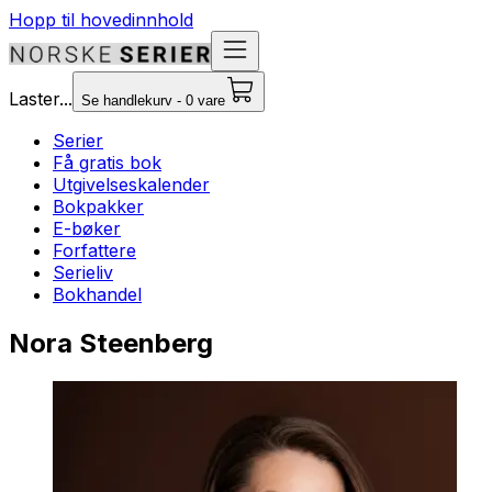
Hopp til hovedinnhold
Laster...
Se handlekurv - 0 vare
Serier
Få gratis bok
Utgivelseskalender
Bokpakker
E-bøker
Forfattere
Serieliv
Bokhandel
Nora Steenberg