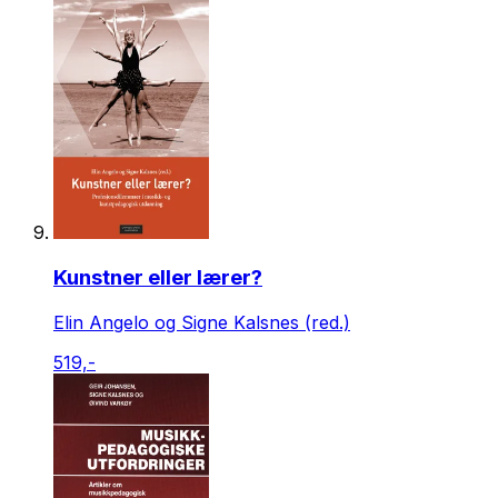
Kunstner eller lærer?
Elin Angelo og Signe Kalsnes (red.)
519,-