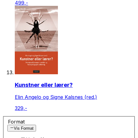
499,-
Kunstner eller lærer?
Elin Angelo og Signe Kalsnes (red.)
329,-
Format
Vis Format