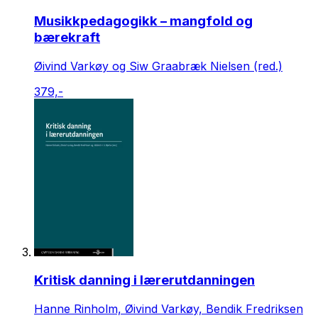
Musikkpedagogikk – mangfold og
bærekraft
Øivind Varkøy og Siw Graabræk Nielsen (red.)
379,-
Kritisk danning i lærerutdanningen
Hanne Rinholm, Øivind Varkøy, Bendik Fredriksen