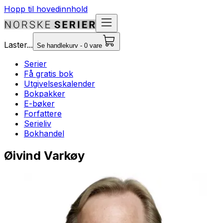
Hopp til hovedinnhold
Laster...
Se handlekurv - 0 vare
Serier
Få gratis bok
Utgivelseskalender
Bokpakker
E-bøker
Forfattere
Serieliv
Bokhandel
Øivind Varkøy