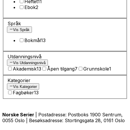
Heftet
11
Ebok
2
Språk
Vis Språk
Bokmål
13
Utdanningsnivå
Vis Utdanningsnivå
Akademisk
13
Åpen tilgang
7
Grunnskole
1
Kategorier
Vis Kategorier
Fagbøker
13
Norske Serier
| Postadresse: Postboks 1900 Sentrum,
0055 Oslo | Besøksadresse: Stortingsgata 28, 0161 Oslo