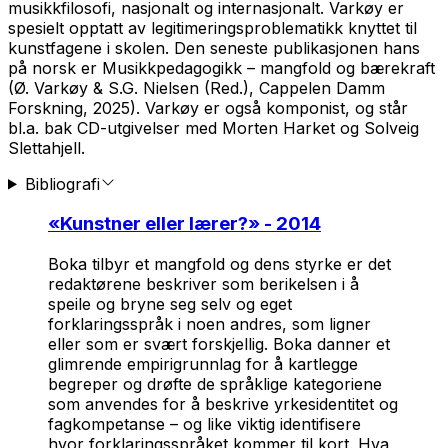
musikkfilosofi, nasjonalt og internasjonalt. Varkøy er
spesielt opptatt av legitimeringsproblematikk knyttet til
kunstfagene i skolen. Den seneste publikasjonen hans
på norsk er
Musikkpedagogikk – mangfold og bærekraft
(Ø. Varkøy & S.G. Nielsen (Red.), Cappelen Damm
Forskning, 2025). Varkøy er også komponist, og står
bl.a. bak CD-utgivelser med Morten Harket og Solveig
Slettahjell.
Bibliografi
«
Kunstner eller lærer?
» - 2014
Boka tilbyr et mangfold og dens styrke er det
redaktørene beskriver som berikelsen i å
speile og bryne seg selv og eget
forklaringsspråk i noen andres, som ligner
eller som er svært forskjellig. Boka danner et
glimrende empirigrunnlag for å kartlegge
begreper og drøfte de språklige kategoriene
som anvendes for å beskrive yrkesidentitet og
fagkompetanse – og like viktig identifisere
hvor forklaringsspråket kommer til kort. Hva