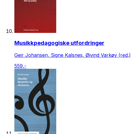
Musikkpedagogiske utfordringer
Geir Johansen, Signe Kalsnes, Øivind Varkøy (red.)
559,-