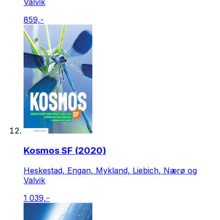
Valvik
859,-
Kosmos SF (2020)
Heskestad, Engan, Mykland, Liebich, Nærø og
Valvik
1 039,-