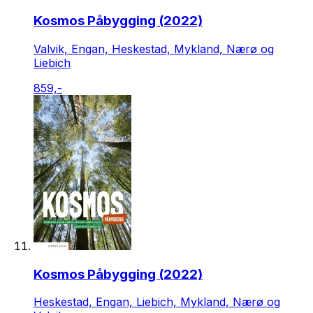
Kosmos Påbygging (2022)
Valvik, Engan, Heskestad, Mykland, Nærø og
Liebich
859,-
Kosmos Påbygging (2022)
Heskestad, Engan, Liebich, Mykland, Nærø og