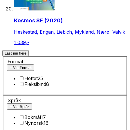
Kosmos SF (2020)
Heskestad, Engan, Liebich, Mykland, Nærø, Valvik
1 039,-
Last inn flere
Format
Vis Format
Heftet
25
Fleksibind
8
Språk
Vis Språk
Bokmål
17
Nynorsk
16