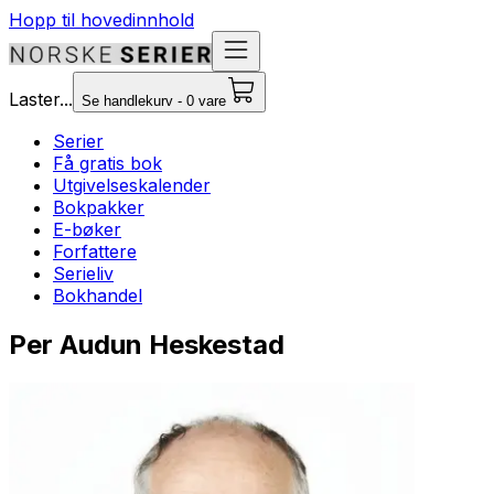
Hopp til hovedinnhold
Laster...
Se handlekurv - 0 vare
Serier
Få gratis bok
Utgivelseskalender
Bokpakker
E-bøker
Forfattere
Serieliv
Bokhandel
Per Audun Heskestad