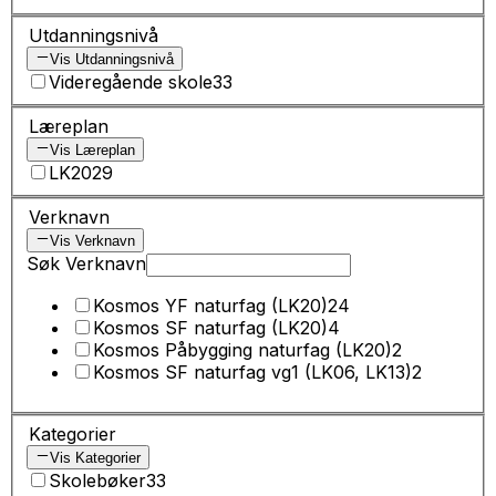
Utdanningsnivå
Vis Utdanningsnivå
Videregående skole
33
Læreplan
Vis Læreplan
LK20
29
Verknavn
Vis Verknavn
Søk Verknavn
Kosmos YF naturfag (LK20)
24
Kosmos SF naturfag (LK20)
4
Kosmos Påbygging naturfag (LK20)
2
Kosmos SF naturfag vg1 (LK06, LK13)
2
Kategorier
Vis Kategorier
Skolebøker
33