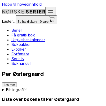
Hopp til hovedinnhold
Laster...
Se handlekurv - 0 vare
Serier
Få gratis bok
Utgivelseskalender
Bokpakker
E-bøker
Forfattere
Serieliv
Bokhandel
Per Østergaard
Les mer
Bibliografi
Liste over bøkene til Per Østergaard