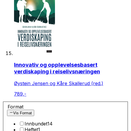
Innovativ og opplevelsesbasert
verdiskaping i reiselivsnæringen
Øystein Jensen og Kåre Skallerud (red.)
789,-
Format
Vis Format
Innbundet
14
Heftet
1