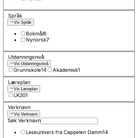
Språk
Vis Språk
Bokmål
8
Nynorsk
7
Utdanningsnivå
Vis Utdanningsnivå
Grunnskole
14
Akademisk
1
Læreplan
Vis Læreplan
LK20
1
Verknavn
Vis Verknavn
Søk Verknavn
Leseunivers fra Cappelen Damm
14