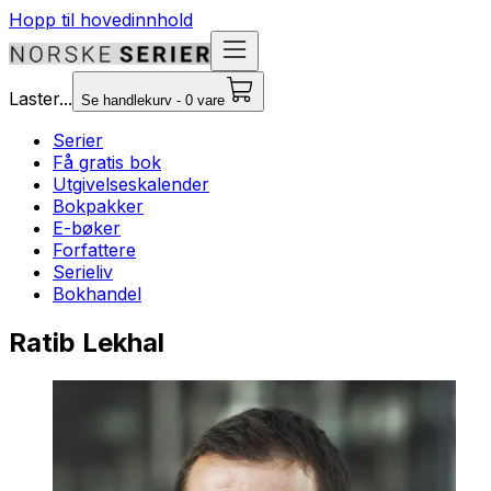
Hopp til hovedinnhold
Laster...
Se handlekurv - 0 vare
Serier
Få gratis bok
Utgivelseskalender
Bokpakker
E-bøker
Forfattere
Serieliv
Bokhandel
Ratib Lekhal