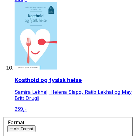
Kosthold og fysisk helse
Samira Lekhal, Helena Slapø, Ratib Lekhal og May
Britt Drugli
259,-
Format
Vis Format