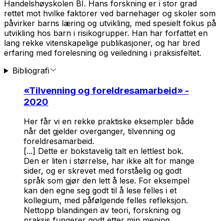
Handelshøyskolen BI. Hans forskning er i stor grad
rettet mot hvilke faktorer ved barnehager og skoler som
påvirker barns læring og utvikling, med spesielt fokus på
utvikling hos barn i risikogrupper. Han har forfattet en
lang rekke vitenskapelige publikasjoner, og har bred
erfaring med forelesning og veiledning i praksisfeltet.
Bibliografi
«
Tilvenning og foreldresamarbeid
» -
2020
Her får vi en rekke praktiske eksempler både
når det gjelder overganger, tilvenning og
foreldresamarbeid.
[...] Dette er bokstavelig talt en lettlest bok.
Den er liten i størrelse, har ikke alt for mange
sider, og er skrevet med forståelig og godt
språk som gjør den lett å lese. For eksempel
kan den egne seg godt til å lese felles i et
kollegium, med påfølgende felles refleksjon.
Nettopp blandingen av teori, forskning og
praksis fungerer godt etter min mening.