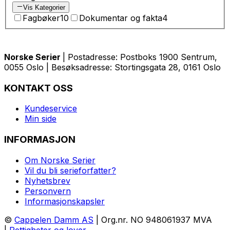
Vis Kategorier
Fagbøker
10
Dokumentar og fakta
4
Norske Serier
| Postadresse: Postboks 1900 Sentrum,
0055 Oslo | Besøksadresse: Stortingsgata 28, 0161 Oslo
KONTAKT OSS
Kundeservice
Min side
INFORMASJON
Om Norske Serier
Vil du bli serieforfatter?
Nyhetsbrev
Personvern
Informasjonskapsler
©
Cappelen Damm AS
| Org.nr. NO 948061937 MVA
|
Rettigheter og lover