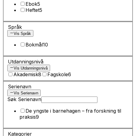
Ebok
5
Heftet
5
Språk
Vis Språk
Bokmål
10
Utdanningsnivå
Vis Utdanningsnivå
Akademisk
8
Fagskole
6
Serienavn
Vis Serienavn
Søk Serienavn
De yngste i barnehagen – fra forskning til
praksis
9
Kategorier