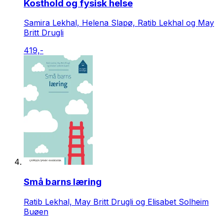
Kosthold og fysisk helse
Samira Lekhal, Helena Slapø, Ratib Lekhal og May
Britt Drugli
419,-
Små barns læring
Ratib Lekhal, May Britt Drugli og Elisabet Solheim
Buøen