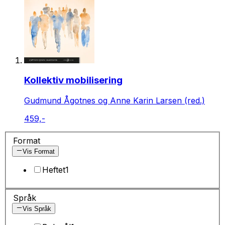
Kollektiv mobilisering
Gudmund Ågotnes og Anne Karin Larsen (red.)
459,-
Format
Vis Format
Heftet
1
Språk
Vis Språk