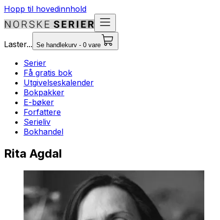
Hopp til hovedinnhold
Laster...
Se handlekurv - 0 vare
Serier
Få gratis bok
Utgivelseskalender
Bokpakker
E-bøker
Forfattere
Serieliv
Bokhandel
Rita Agdal