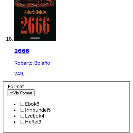
2666
Roberto Bolaño
249,-
Format
Vis Format
Ebok
6
Innbundet
5
Lydbok
4
Heftet
3