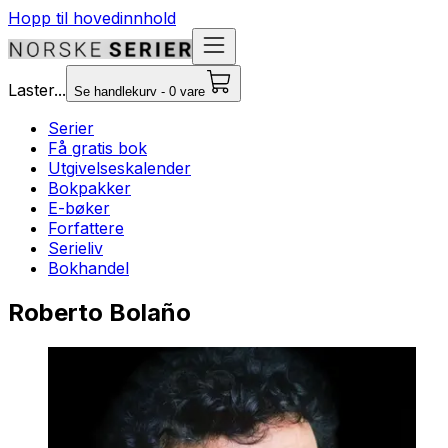
Hopp til hovedinnhold
Laster...
Se handlekurv - 0 vare
Serier
Få gratis bok
Utgivelseskalender
Bokpakker
E-bøker
Forfattere
Serieliv
Bokhandel
Roberto Bolaño