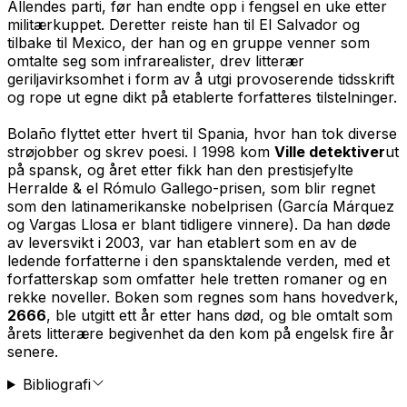
Allendes parti, før han endte opp i fengsel en uke etter
militærkuppet. Deretter reiste han til El Salvador og
tilbake til Mexico, der han og en gruppe venner som
omtalte seg som infrarealister, drev litterær
geriljavirksomhet i form av å utgi provoserende tidsskrift
og rope ut egne dikt på etablerte forfatteres tilstelninger.
Bolaño flyttet etter hvert til Spania, hvor han tok diverse
strøjobber og skrev poesi. I 1998 kom
Ville detektiver
ut
på spansk, og året etter fikk han den prestisjefylte
Herralde & el Rómulo Gallego-prisen, som blir regnet
som den latinamerikanske nobelprisen (García Márquez
og Vargas Llosa er blant tidligere vinnere). Da han døde
av leversvikt i 2003, var han etablert som en av de
ledende forfatterne i den spansktalende verden, med et
forfatterskap som omfatter hele tretten romaner og en
rekke noveller. Boken som regnes som hans hovedverk,
2666
, ble utgitt ett år etter hans død, og ble omtalt som
årets litterære begivenhet da den kom på engelsk fire år
senere.
Bibliografi