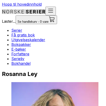
Hopp til hovedinnhold
Laster...
Se handlekurv - 0 vare
Serier
Få gratis bok
Utgivelseskalender
Bokpakker
E-bøker
Forfattere
Serieliv
Bokhandel
Rosanna Ley