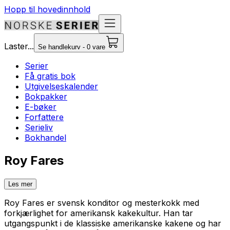
Hopp til hovedinnhold
Laster...
Se handlekurv - 0 vare
Serier
Få gratis bok
Utgivelseskalender
Bokpakker
E-bøker
Forfattere
Serieliv
Bokhandel
Roy Fares
Les mer
Roy Fares er svensk konditor og mesterkokk med
forkjærlighet for amerikansk kakekultur. Han tar
utgangspunkt i de klassiske amerikanske kakene og har