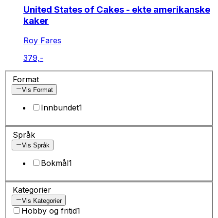
United States of Cakes - ekte amerikanske
kaker
Roy Fares
379,-
Format
Vis Format
Innbundet
1
Språk
Vis Språk
Bokmål
1
Kategorier
Vis Kategorier
Hobby og fritid
1