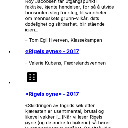
Roy Jacobsen tar utgangspunkt i
faktiske, kjente hendelser, for så å utvide
horisonten steg for steg, til sannheter
om menneskets grunn-vilkår, dets
dødelighet og sårbarhet, blir stående
igjen...
–
Tom Egil Hverven, Klassekampen
«
Rigels øyne
» - 2017
–
Valerie Kubens, Fædrelandsvennen
«
Rigels øyne
» - 2017
«Skildringen av Ingrids søk etter
kjæresten er usentimental, brutal og
likevel vakker [...]Når vi leser
Rigels
øyne
(og de andre to bøkene) så hører