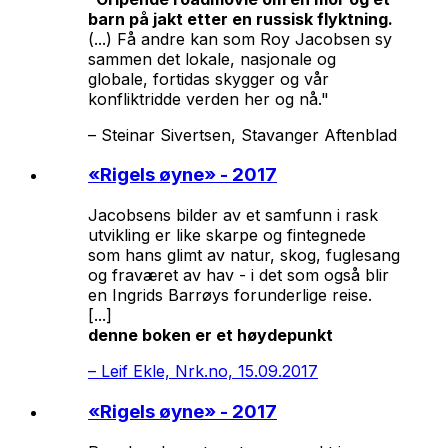
barn på jakt etter en russisk flyktning.
(...) Få andre kan som Roy Jacobsen sy
sammen det lokale, nasjonale og
globale, fortidas skygger og vår
konfliktridde verden her og nå."
–
Steinar Sivertsen, Stavanger Aftenblad
«
Rigels øyne
» - 2017
Jacobsens bilder av et samfunn i rask
utvikling er like skarpe og fintegnede
som hans glimt av natur, skog, fuglesang
og fraværet av hav - i det som også blir
en Ingrids Barrøys forunderlige reise.
[...]
denne boken er et høydepunkt
–
Leif Ekle, Nrk.no, 15.09.2017
«
Rigels øyne
» - 2017