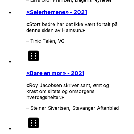
–
Lars Olof Franzén, Dagens Nyheter
«
Seierherrene
» - 2021
«Stort bedre har det ikke vært fortalt på
denne siden av Hamsun.»
–
Tinic Talén, VG
«
Bare en mor
» - 2021
«Roy Jacobsen skriver sant, ømt og
krast om slitets og omsorgens
hverdagshelter.»
–
Steinar Sivertsen, Stavanger Aftenblad