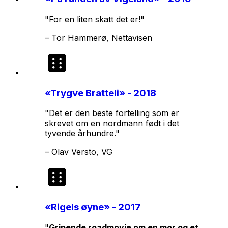
"For en liten skatt det er!"
–
Tor Hammerø, Nettavisen
«
Trygve Bratteli
» - 2018
"Det er den beste fortelling som er
skrevet om en nordmann født i det
tyvende århundre."
–
Olav Versto, VG
«
Rigels øyne
» - 2017
"
Gripende roadmovie om en mor og et