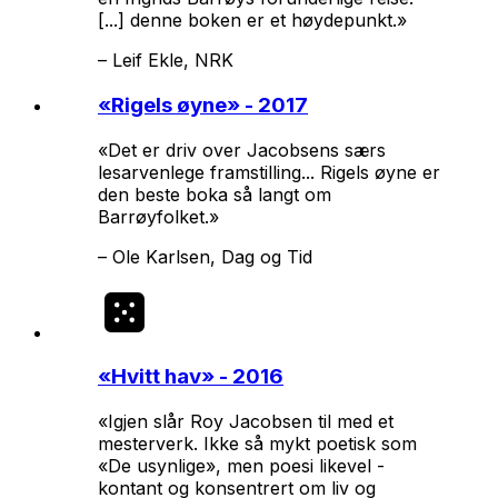
[...] denne boken er et høydepunkt.»
–
Leif Ekle, NRK
«
Rigels øyne
» - 2017
«Det er driv over Jacobsens særs
lesarvenlege framstilling...
Rigels øyne
er
den beste boka så langt om
Barrøyfolket.»
–
Ole Karlsen, Dag og Tid
«
Hvitt hav
» - 2016
«Igjen slår Roy Jacobsen til med et
mesterverk. Ikke så mykt poetisk som
«De usynlige», men poesi likevel -
kontant og konsentrert om liv og