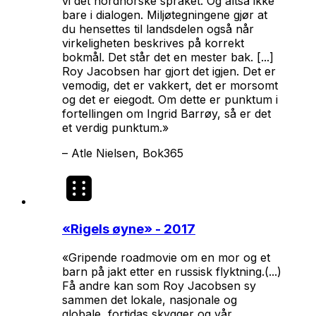
vi det nordnorske språket. Og altså ikke
bare i dialogen. Miljøtegningene gjør at
du hensettes til landsdelen også når
virkeligheten beskrives på korrekt
bokmål. Det står det en mester bak. [...]
Roy Jacobsen har gjort det igjen. Det er
vemodig, det er vakkert, det er morsomt
og det er eiegodt. Om dette er punktum i
fortellingen om Ingrid Barrøy, så er det
et verdig punktum.»
–
Atle Nielsen, Bok365
«
Rigels øyne
» - 2017
«Gripende roadmovie om en mor og et
barn på jakt etter en russisk flyktning.(...)
Få andre kan som Roy Jacobsen sy
sammen det lokale, nasjonale og
globale, fortidas skygger og vår