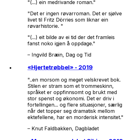
"(...) ein medrivande roman."
"Det er ingen røvarroman. Det er sjølve
livet til Fritz Dörries som liknar ein
røvarhistorie. "
"(...) eit bilde av ei tid der det framleis
fanst noko igjen å oppdage."
–
Ingvild Bræin, Dag og Tid
«
Hjertetrøbbel
» - 2019
"..en morsom og meget velskrevet bok.
Stilen er stram som et trommeskinn,
språket er oppfinnsomt og brukt med
stor spenst og økonomi. Det er driv i
fortellingen... og flere situasjoner, særlig
når det topper seg dramatisk mellom
ektefellene, har en morderisk intensitet."
–
Knut Faldbakken, Dagbladet