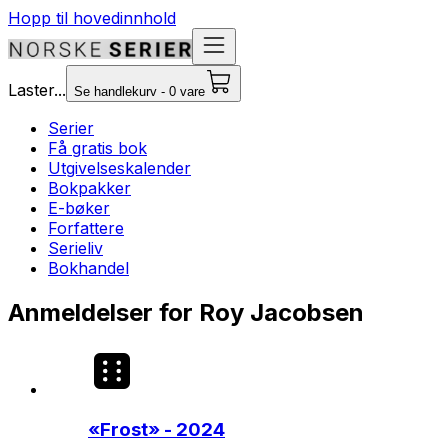
Hopp til hovedinnhold
Laster...
Se handlekurv - 0 vare
Serier
Få gratis bok
Utgivelseskalender
Bokpakker
E-bøker
Forfattere
Serieliv
Bokhandel
Anmeldelser for Roy Jacobsen
«
Frost
» - 2024