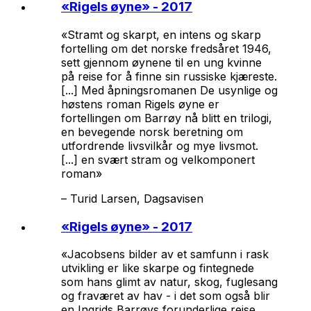
«
Rigels øyne
» - 2017
«Stramt og skarpt, en intens og skarp
fortelling om det norske fredsåret 1946,
sett gjennom øynene til en ung kvinne
på reise for å finne sin russiske kjæreste.
[...] Med åpningsromanen
De usynlige
og
høstens roman
Rigels øyne
er
fortellingen om Barrøy nå blitt en trilogi,
en bevegende norsk beretning om
utfordrende livsvilkår og mye livsmot.
[...] en svært stram og velkomponert
roman»
–
Turid Larsen, Dagsavisen
«
Rigels øyne
» - 2017
«Jacobsens bilder av et samfunn i rask
utvikling er like skarpe og fintegnede
som hans glimt av natur, skog, fuglesang
og fraværet av hav - i det som også blir
en Ingrids Barrøys forunderlige reise.