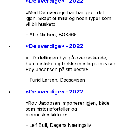
«
De uverdige
» - 2022
«Med
De uverdige
har han gjort det
igjen. Skapt et miljø og noen typer som
vil bli husket»
–
Atle Nielsen, BOK365
«
De uverdige
» - 2022
«... fortellingen byr på overraskende,
humoristiske og frekke innslag som viser
Roy Jacobsen på sitt beste»
–
Turid Larsen, Dagsavisen
«
De uverdige
» - 2022
«Roy Jacobsen imponerer igjen, både
som historieforteller og
menneskeskildrer»
–
Leif Bull, Dagens Næringsliv