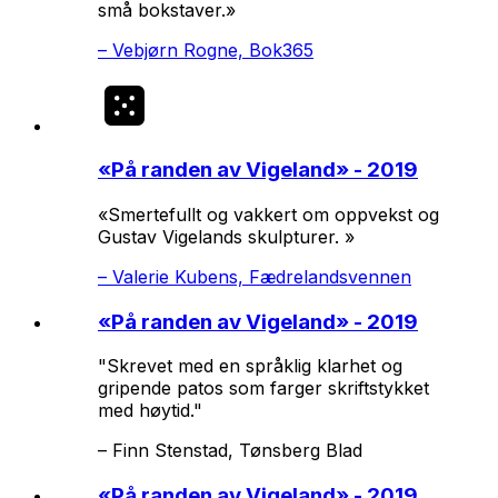
små bokstaver.»
–
Vebjørn Rogne, Bok365
«
På randen av Vigeland
» - 2019
«Smertefullt og vakkert om oppvekst og
Gustav Vigelands skulpturer. »
–
Valerie Kubens, Fædrelandsvennen
«
På randen av Vigeland
» - 2019
"Skrevet med en språklig klarhet og
gripende patos som farger skriftstykket
med høytid."
–
Finn Stenstad, Tønsberg Blad
«
På randen av Vigeland
» - 2019