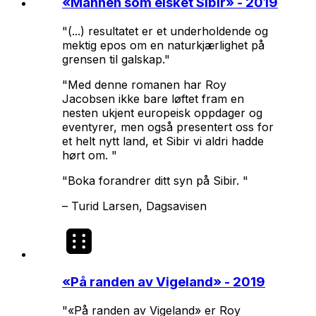
«
Mannen som elsket Sibir
» - 2019
"(...) resultatet er et underholdende og
mektig epos om en naturkjærlighet på
grensen til galskap."
"Med denne romanen har Roy
Jacobsen ikke bare løftet fram en
nesten ukjent europeisk oppdager og
eventyrer, men også presentert oss for
et helt nytt land, et Sibir vi aldri hadde
hørt om. "
"Boka forandrer ditt syn på Sibir. "
–
Turid Larsen, Dagsavisen
«
På randen av Vigeland
» - 2019
"«På randen av Vigeland» er Roy