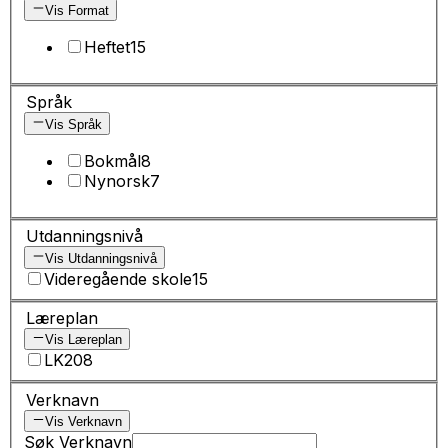
Vis Format
Heftet
15
Språk
Vis Språk
Bokmål
8
Nynorsk
7
Utdanningsnivå
Vis Utdanningsnivå
Videregående skole
15
Læreplan
Vis Læreplan
LK20
8
Verknavn
Vis Verknavn
Søk Verknavn