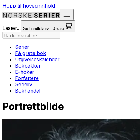
Hopp til hovedinnhold
Laster...
Se handlekurv - 0 vare
Serier
Få gratis bok
Utgivelseskalender
Bokpakker
E-bøker
Forfattere
Serieliv
Bokhandel
Portrettbilde