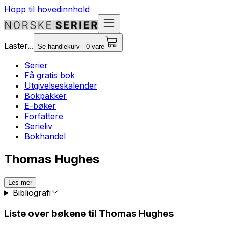
Hopp til hovedinnhold
Laster...
Se handlekurv - 0 vare
Serier
Få gratis bok
Utgivelseskalender
Bokpakker
E-bøker
Forfattere
Serieliv
Bokhandel
Thomas Hughes
Les mer
Bibliografi
Liste over bøkene til Thomas Hughes