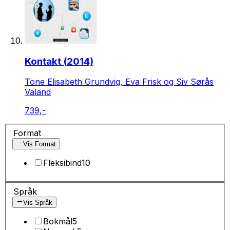
Kontakt (2014)
Tone Elisabeth Grundvig, Eva Frisk og Siv Sørås
Valand
739,-
Format
Vis Format
Fleksibind
10
Språk
Vis Språk
Bokmål
5