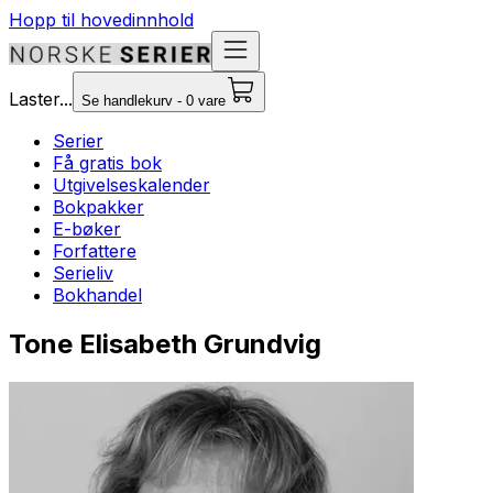
Hopp til hovedinnhold
Laster...
Se handlekurv - 0 vare
Serier
Få gratis bok
Utgivelseskalender
Bokpakker
E-bøker
Forfattere
Serieliv
Bokhandel
Tone Elisabeth Grundvig