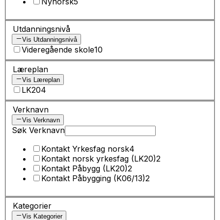
Nynorsk
5
Utdanningsnivå
Vis Utdanningsnivå
Videregående skole
10
Læreplan
Vis Læreplan
LK20
4
Verknavn
Vis Verknavn
Søk Verknavn
Kontakt Yrkesfag norsk
4
Kontakt norsk yrkesfag (LK20)
2
Kontakt Påbygg (LK20)
2
Kontakt Påbygging (K06/13)
2
Kategorier
Vis Kategorier