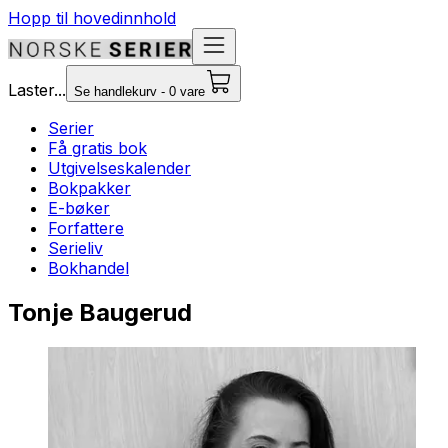
Hopp til hovedinnhold
Laster...
Se handlekurv - 0 vare
Serier
Få gratis bok
Utgivelseskalender
Bokpakker
E-bøker
Forfattere
Serieliv
Bokhandel
Tonje Baugerud