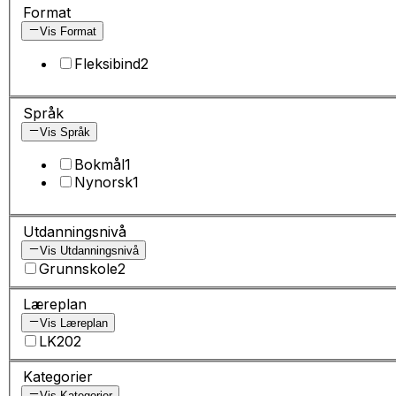
Format
Vis Format
Fleksibind
2
Språk
Vis Språk
Bokmål
1
Nynorsk
1
Utdanningsnivå
Vis Utdanningsnivå
Grunnskole
2
Læreplan
Vis Læreplan
LK20
2
Kategorier
Vis Kategorier