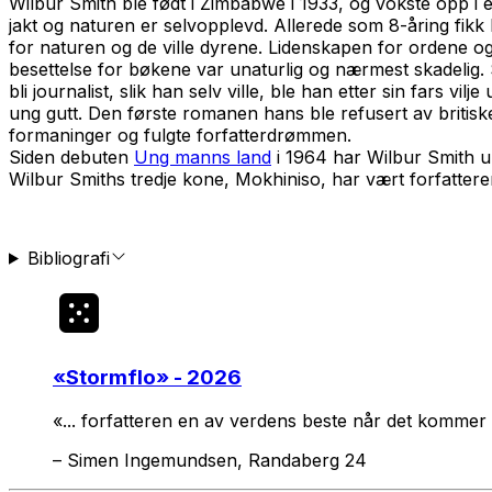
Wilbur Smith ble født i Zimbabwe i 1933, og vokste opp i e
jakt og naturen er selvopplevd. Allerede som 8-åring fikk 
for naturen og de ville dyrene. Lidenskapen for ordene og
besettelse for bøkene var unaturlig og nærmest skadelig. S
bli journalist, slik han selv ville, ble han etter sin fars vi
ung gutt. Den første romanen hans ble refusert av britis
formaninger og fulgte forfatterdrømmen.
Siden debuten
Ung manns land
i 1964 har Wilbur Smith un
Wilbur Smiths tredje kone, Mokhiniso, har vært forfattere
Bibliografi
«
Stormflo
» - 2026
«... forfatteren en av verdens beste når det kommer t
–
Simen Ingemundsen, Randaberg 24