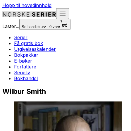
Hopp til hovedinnhold
Laster...
Se handlekurv - 0 vare
Serier
Få gratis bok
Utgivelseskalender
Bokpakker
E-bøker
Forfattere
Serieliv
Bokhandel
Wilbur Smith