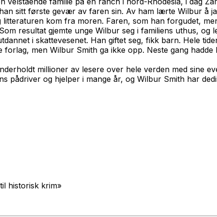
n velstående familie på en ranch i nord-Rhodesia, i dag Zam
han sitt første gevær av faren sin. Av ham lærte Wilbur å ja
 litteraturen kom fra moren. Faren, som han forgudet, mente
om resultat gjemte unge Wilbur seg i familiens uthus, og le
lje utdannet i skattevesenet. Han giftet seg, fikk barn. Hele t
ke forlag, men Wilbur Smith ga ikke opp. Neste gang hadde 
derholdt millioner av lesere over hele verden med sine even
ns pådriver og hjelper i mange år, og Wilbur Smith har ded
il historisk krim»