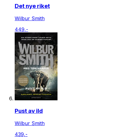
Det nye riket
Wilbur Smith
449,-
Pust av ild
Wilbur Smith
439,-