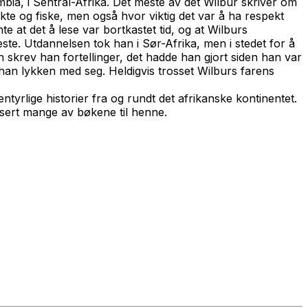
bia, i Sentral-Afrika. Det meste av det Wilbur skriver om
kte og fiske, men også hvor viktig det var å ha respekt
 at det å lese var bortkastet tid, og at Wilburs
ste. Utdannelsen tok han i Sør-Afrika, men i stedet for å
iden skrev han fortellinger, det hadde han gjort siden han var
han lykken med seg. Heldigvis trosset Wilburs farens
tyrlige historier fra og rundt det afrikanske kontinentet.
isert mange av bøkene til henne.