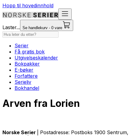
Hopp til hovedinnhold
Laster...
Se handlekurv - 0 vare
Serier
Få gratis bok
Utgivelseskalender
Bokpakker
E-bøker
Forfattere
Serieliv
Bokhandel
Arven fra Lorien
Norske Serier
| Postadresse: Postboks 1900 Sentrum,