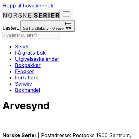
Hopp til hovedinnhold
Laster...
Se handlekurv - 0 vare
Serier
Få gratis bok
Utgivelseskalender
Bokpakker
E-bøker
Forfattere
Serieliv
Bokhandel
Arvesynd
Norske Serier
| Postadresse: Postboks 1900 Sentrum,