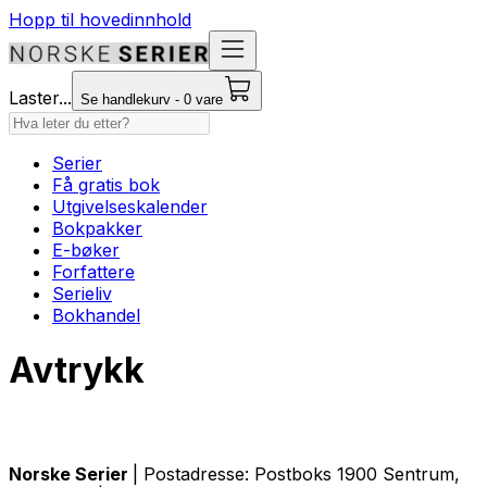
Hopp til hovedinnhold
Laster...
Se handlekurv - 0 vare
Serier
Få gratis bok
Utgivelseskalender
Bokpakker
E-bøker
Forfattere
Serieliv
Bokhandel
Avtrykk
Norske Serier
| Postadresse: Postboks 1900 Sentrum,