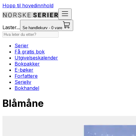
Hopp til hovedinnhold
Laster...
Se handlekurv - 0 vare
Serier
Få gratis bok
Utgivelseskalender
Bokpakker
E-bøker
Forfattere
Serieliv
Bokhandel
Blåmåne