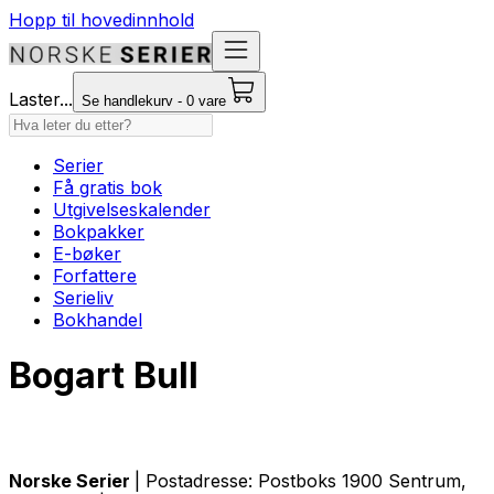
Hopp til hovedinnhold
Laster...
Se handlekurv - 0 vare
Serier
Få gratis bok
Utgivelseskalender
Bokpakker
E-bøker
Forfattere
Serieliv
Bokhandel
Bogart Bull
Norske Serier
| Postadresse: Postboks 1900 Sentrum,