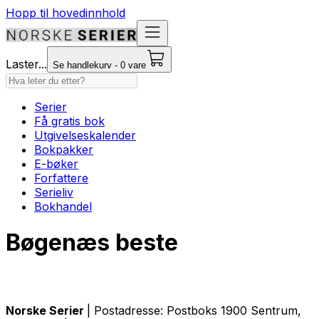
Hopp til hovedinnhold
Laster...
Se handlekurv - 0 vare
Serier
Få gratis bok
Utgivelseskalender
Bokpakker
E-bøker
Forfattere
Serieliv
Bokhandel
Bøgenæs beste
Norske Serier
| Postadresse: Postboks 1900 Sentrum,