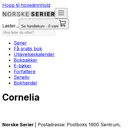
Hopp til hovedinnhold
Laster...
Se handlekurv - 0 vare
Serier
Få gratis bok
Utgivelseskalender
Bokpakker
E-bøker
Forfattere
Serieliv
Bokhandel
Cornelia
Norske Serier
| Postadresse: Postboks 1900 Sentrum,