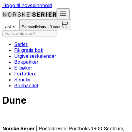
Hopp til hovedinnhold
Laster...
Se handlekurv - 0 vare
Serier
Få gratis bok
Utgivelseskalender
Bokpakker
E-bøker
Forfattere
Serieliv
Bokhandel
Dune
Norske Serier
| Postadresse: Postboks 1900 Sentrum,