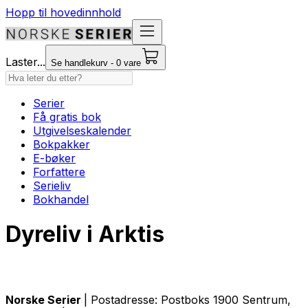
Hopp til hovedinnhold
Laster...
Se handlekurv - 0 vare
Serier
Få gratis bok
Utgivelseskalender
Bokpakker
E-bøker
Forfattere
Serieliv
Bokhandel
Dyreliv i Arktis
Norske Serier
| Postadresse: Postboks 1900 Sentrum,