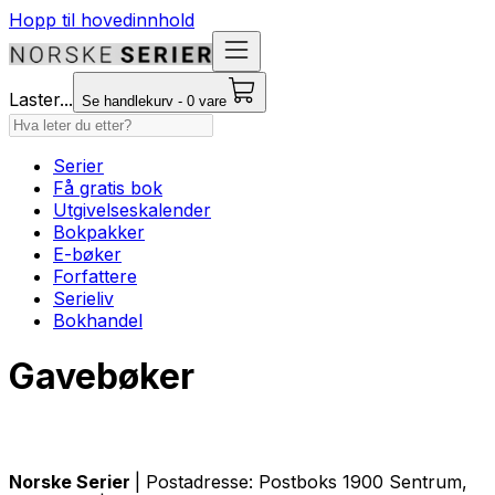
Hopp til hovedinnhold
Laster...
Se handlekurv - 0 vare
Serier
Få gratis bok
Utgivelseskalender
Bokpakker
E-bøker
Forfattere
Serieliv
Bokhandel
Gavebøker
Norske Serier
| Postadresse: Postboks 1900 Sentrum,