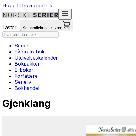
Hopp til hovedinnhold
Laster...
Se handlekurv - 0 vare
Serier
Få gratis bok
Utgivelseskalender
Bokpakker
E-bøker
Forfattere
Serieliv
Bokhandel
Gjenklang