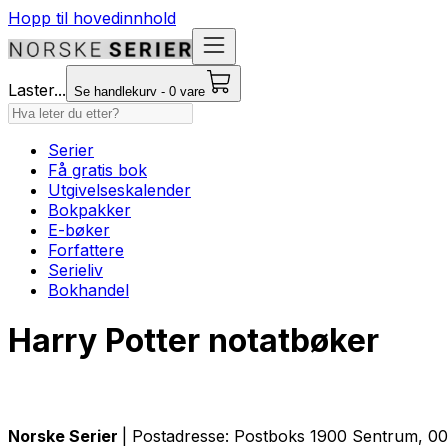
Hopp til hovedinnhold
Laster...
Se handlekurv - 0 vare
Serier
Få gratis bok
Utgivelseskalender
Bokpakker
E-bøker
Forfattere
Serieliv
Bokhandel
Harry Potter notatbøker
Norske Serier
| Postadresse: Postboks 1900 Sentrum, 005