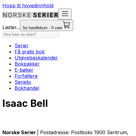
Hopp til hovedinnhold
Laster...
Se handlekurv - 0 vare
Serier
Få gratis bok
Utgivelseskalender
Bokpakker
E-bøker
Forfattere
Serieliv
Bokhandel
Isaac Bell
Norske Serier
| Postadresse: Postboks 1900 Sentrum,