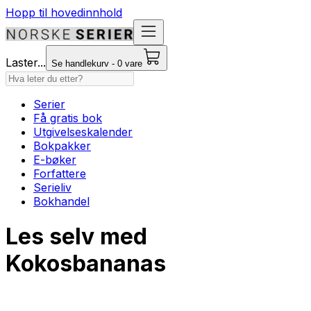
Hopp til hovedinnhold
Laster...
Se handlekurv - 0 vare
Serier
Få gratis bok
Utgivelseskalender
Bokpakker
E-bøker
Forfattere
Serieliv
Bokhandel
Les selv med
Kokosbananas