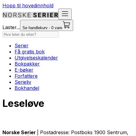
Hopp til hovedinnhold
Laster...
Se handlekurv - 0 vare
Serier
Få gratis bok
Utgivelseskalender
Bokpakker
E-bøker
Forfattere
Serieliv
Bokhandel
Leseløve
Norske Serier
| Postadresse: Postboks 1900 Sentrum,