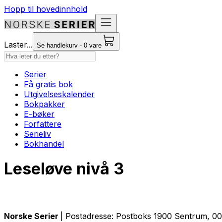
Hopp til hovedinnhold
Laster...
Se handlekurv - 0 vare
Serier
Få gratis bok
Utgivelseskalender
Bokpakker
E-bøker
Forfattere
Serieliv
Bokhandel
Leseløve nivå 3
Norske Serier
| Postadresse: Postboks 1900 Sentrum, 005