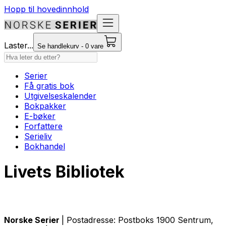
Hopp til hovedinnhold
Laster...
Se handlekurv - 0 vare
Serier
Få gratis bok
Utgivelseskalender
Bokpakker
E-bøker
Forfattere
Serieliv
Bokhandel
Livets Bibliotek
Norske Serier
| Postadresse: Postboks 1900 Sentrum,