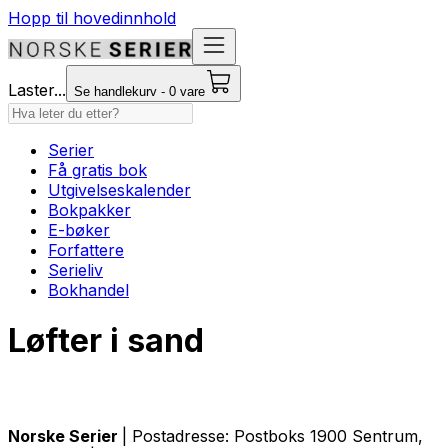
Hopp til hovedinnhold
Laster...
Se handlekurv - 0 vare
Serier
Få gratis bok
Utgivelseskalender
Bokpakker
E-bøker
Forfattere
Serieliv
Bokhandel
Løfter i sand
Norske Serier
| Postadresse: Postboks 1900 Sentrum,