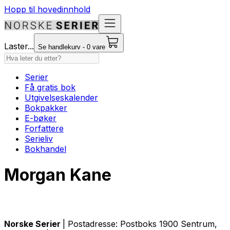
Hopp til hovedinnhold
Laster...
Se handlekurv - 0 vare
Serier
Få gratis bok
Utgivelseskalender
Bokpakker
E-bøker
Forfattere
Serieliv
Bokhandel
Morgan Kane
Norske Serier
| Postadresse: Postboks 1900 Sentrum,