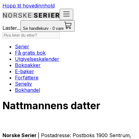
Hopp til hovedinnhold
Laster...
Se handlekurv - 0 vare
Serier
Få gratis bok
Utgivelseskalender
Bokpakker
E-bøker
Forfattere
Serieliv
Bokhandel
Nattmannens datter
Norske Serier
| Postadresse: Postboks 1900 Sentrum,