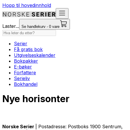
Hopp til hovedinnhold
Laster...
Se handlekurv - 0 vare
Serier
Få gratis bok
Utgivelseskalender
Bokpakker
E-bøker
Forfattere
Serieliv
Bokhandel
Nye horisonter
Norske Serier
| Postadresse: Postboks 1900 Sentrum,